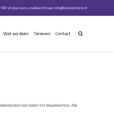
 1087 of stuur een e-mailbericht naar:
info@becleiderdorp.nl
Wat wij doen
Tarieven
Contact
kkenbodem kan leiden tot blaasklachten. Alle