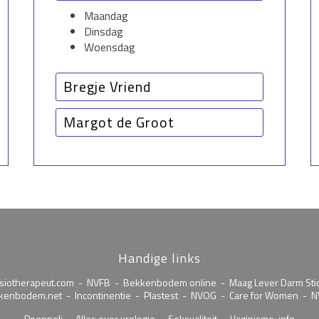
Maandag
Dinsdag
Woensdag
Bregje Vriend
Maandag
Margot de Groot
Dinsdag
Woensdag
Maandag
Donderdag
Dinsdag middag
Vrijdag
Donderdag
Vrijdag
Handige links
siotherapeut.com
-
NVFB
-
Bekkenbodem online
-
Maag Lever Darm Sti
kenbodem.net
-
Incontinentie
-
Plastest
-
NVOG
-
Care for Women
-
N
Poeppoli
-
Alles over urologie
-
Seksualiteit
-
Vaginisme-info