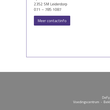
2352 SM Leiderdorp
071 – 785 1087
Meer contactinfo
DeFy
Voedingscentrum
-
Bek